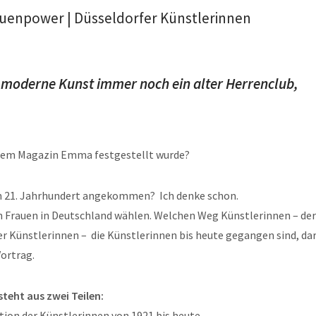
auenpower | Düsseldorfer Künstlerinnen
e moderne Kunst immer noch ein alter Herrenclub,
n dem Magazin Emma festgestellt wurde?
im 21. Jahrhundert angekommen? Ich denke schon.
n Frauen in Deutschland wählen. Welchen Weg Künstlerinnen – der 
r Künstlerinnen – die Künstlerinnen bis heute gegangen sind, da
ortrag.
teht aus zwei Teilen:
uation der Künstlerinnen von 1921 bis heute.