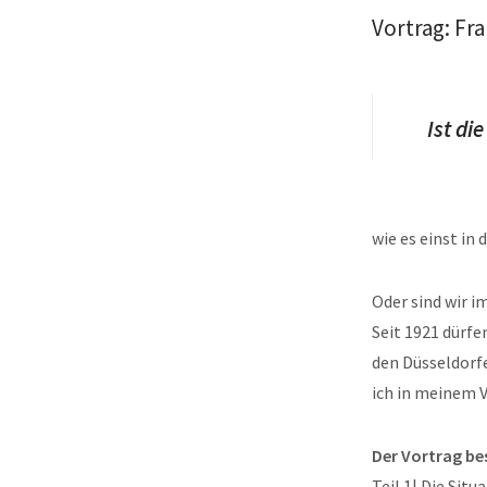
Vortrag: Fr
Ist di
wie es einst i
Oder sind wir 
Seit 1921 dürfe
den Düsseldorfe
ich in meinem V
Der Vortrag bes
Teil 1| Die Sit